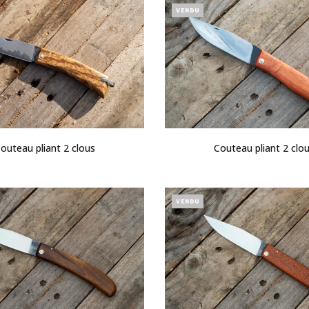
VENDU
outeau pliant 2 clous
Couteau pliant 2 clo
VENDU