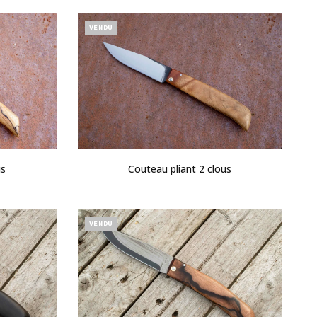
VENDU
us
Couteau pliant 2 clous
VENDU