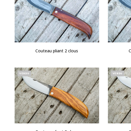
Couteau pliant 2 clous
C
VENDU
VENDU