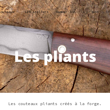
couteaux
Les ateliers
Hammer Inn
A propos
Co
Les pliants
Les couteaux pliants créés à la forge.