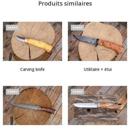
Produits similaires
VENDU
VENDU
Carving knife
Utilitaire + étui
VENDU
VENDU