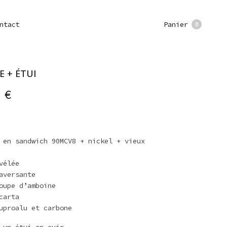
Panier
ntact
0
E + ÉTUI
0
€
 en sandwich 90MCV8 + nickel + vieux
vélée
aversante
oupe d’amboine
carta
uproalu et carbone
 un étui en cuir