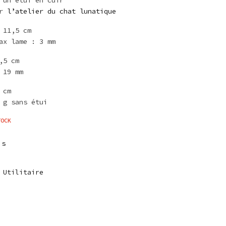
ar
l’atelier du chat lunatique
 11,5 cm
ax lame : 3 mm
,5 cm
 19 mm
 cm
 g sans étui
TOCK
is
:
Utilitaire