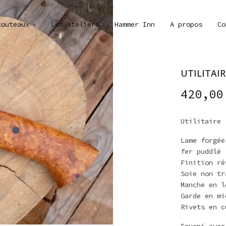
couteaux
Les ateliers
Hammer Inn
A propos
Co
UTILITAIR
420,0
Utilitaire
Lame forgée
fer puddlé
Finition ré
Soie non tr
Manche en l
Garde en mi
Rivets en c
Fourni avec