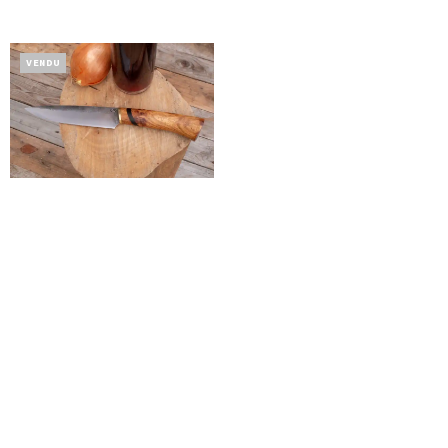
VENDU
Couteau de cuisine
Les couteaux
Les ateliers
Hammer Inn
A propos
Contact
© 2020 La Forge de la rivière. Tous droits réservés.
CGV-CG
F.A.Q